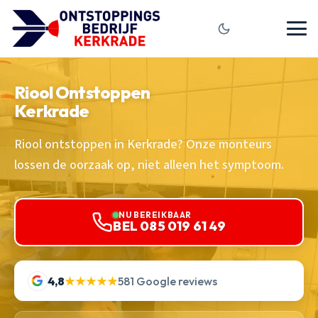
Riool Ontstoppen
Kerkrade
Riool ontstoppen in Kerkrade? Onze monteurs
lossen de oorzaak op, niet alleen het symptoom.
NU BEREIKBAAR
BEL 085 019 61 49
4,8
★★★★★
581 Google reviews