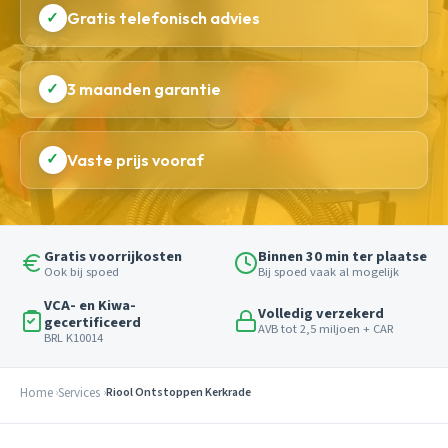
✓
Gratis telefonisch advies
✓
3 maanden garantie
✓
Vaste prijs vooraf
Gratis voorrijkosten
Binnen 30 min ter plaatse
Ook bij spoed
Bij spoed vaak al mogelijk
VCA- en Kiwa-
Volledig verzekerd
gecertificeerd
AVB tot 2,5 miljoen + CAR
BRL K10014
Home
Services
Riool Ontstoppen Kerkrade